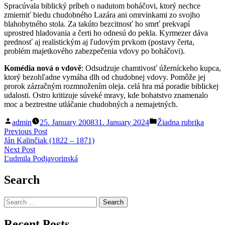
Spracúvala biblický príbeh o nadutom boháčovi, ktorý nechce
zmierniť biedu chudobného Lazára ani omrvinkami zo svojho
blahobytného stola. Za takúto bezcitnosť ho smrť prekvapí
uprostred hladovania a čerti ho odnesú do pekla. Kyrmezer dáva
prednosť aj realistickým aj ľudovým prvkom (postavy čerta,
problém majetkového zabezpečenia vdovy po boháčovi).
Komédia nová o vdově
: Odsudzuje chamtivosť úžerníckeho kupca,
ktorý bezohľadne vymáha dlh od chudobnej vdovy. Pomôže jej
prorok zázračným rozmnožením oleja. celá hra má poradie biblickej
udalosti. Ostro kritizuje súveké mravy, kde bohatstvo znamenalo
moc a beztrestne utláčanie chudobných a nemajetných.
Posted
Posted
admin
25. January 2008
31. January 2024
Žiadna rubrika
by
in
Post
Previous
Previous Post
post:
Ján Kalinčiak (1822 – 1871)
navigation
Next
Next Post
post:
Ľudmila Podjavorinská
Search
Search
for:
Recent Posts