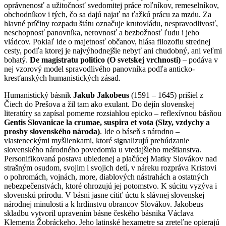
oprávnenosť a užitočnosť svedomitej práce roľníkov, remeselníkov,
obchodníkov i tých, čo sa dajú najať na ťažkú prácu za mzdu. Za
hlavné príčiny rozpadu štátu označuje krutovládu, nespravodlivosť,
neschopnosť panovníka, nerovnosť a bezbožnosť ľudu i jeho
vládcov. Pokiaľ ide o majetnosť občanov, hlása filozofiu strednej
cesty, podľa ktorej je najvýhodnejšie nebyť ani chudobný, ani veľmi
bohatý.
De magistratu politico (O svetskej vrchnosti)
– podáva v
nej vzorový model spravodlivého panovníka podľa anticko-
kresťanských humanistických zásad.
Humanistický básnik
Jakub Jakobeus
(1591 – 1645) prišiel z
Čiech do Prešova a žil tam ako exulant. Do dejín slovenskej
literatúry sa zapísal pomerne rozsiahlou epicko – reflexívnou básňou
Gentis Slovanicae la crumae, suspira et vota (Slzy, vzdychy a
prosby slovenského národa)
. Ide o báseň s národno –
vlasteneckými myšlienkami, ktoré signalizujú prebúdzanie
slovenského národného povedomia u vtedajšieho meštianstva.
Personifikovaná postava ubiedenej a plačúcej Matky Slovákov nad
strašným osudom, svojim i svojich detí, v náreku rozpráva Kristovi
o pohromách, vojnách, more, diablových nástrahách a ostatných
nebezpečenstvách, ktoré ohrozujú jej potomstvo. K súcitu vyzýva i
slovenskú prírodu. V básni jasne cítiť úctu k slávnej slovenskej
národnej minulosti a k hrdinstvu obrancov Slovákov. Jakobeus
skladbu vytvoril upravením básne českého básnika Václava
Klementa Žobráckeho. Jeho latinské hexametre sa zreteľne opierajú