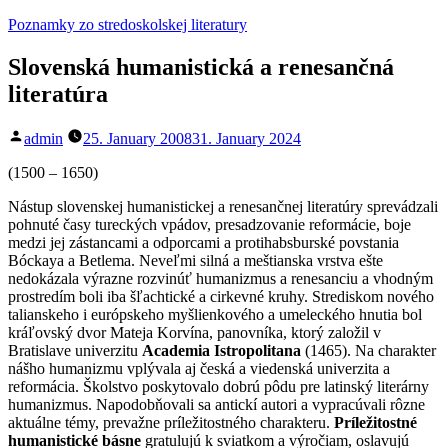
Skip
Poznamky zo stredoskolskej literatury
to
content
Slovenská humanistická a renesančná
literatúra
Posted
admin
25. January 2008
31. January 2024
by
(1500 – 1650)
Nástup slovenskej humanistickej a renesančnej literatúry sprevádzali
pohnuté časy tureckých vpádov, presadzovanie reformácie, boje
medzi jej zástancami a odporcami a protihabsburské povstania
Bóckaya a Betlema. Neveľmi silná a meštianska vrstva ešte
nedokázala výrazne rozvinúť humanizmus a renesanciu a vhodným
prostredím boli iba šľachtické a cirkevné kruhy. Strediskom nového
talianskeho i európskeho myšlienkového a umeleckého hnutia bol
kráľovský dvor Mateja Korvína, panovníka, ktorý založil v
Bratislave univerzitu
Academia Istropolitana
(1465). Na charakter
nášho humanizmu vplývala aj česká a viedenská univerzita a
reformácia. Školstvo poskytovalo dobrú pôdu pre latinský literárny
humanizmus. Napodobňovali sa antickí autori a vypracúvali rôzne
aktuálne témy, prevažne príležitostného charakteru.
Príležitostné
humanistické básne
gratulujú k sviatkom a výročiam, oslavujú