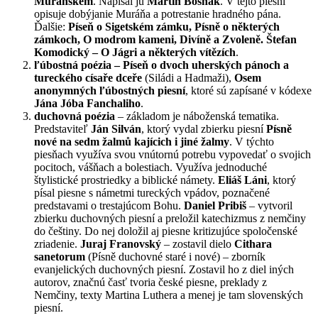
Muránském
. Napísal ju
Martin Bošňák
. V tejto piesni
opisuje dobýjanie Muráňa a potrestanie hradného pána.
Ďalšie:
Píseň o Sigetském zámku, Písně o některých
zámkoch, O modrom kameni, Divíně a Zvoleně. Štefan
Komodický – O Jágri a některých vítězích
.
ľúbostná poézia – Píseň o dvoch uherských pánoch a
tureckého císaře dceře
(Siládi a Hadmaži),
Osem
anonymných ľúbostných piesní
, ktoré sú zapísané v kódexe
Jána Jóba Fanchaliho
.
duchovná poézia
– základom je náboženská tematika.
Predstaviteľ
Ján Silván
, ktorý vydal zbierku piesní
Písně
nové na sedm žalmů kajícich i jiné žalmy
. V týchto
piesňach využíva svou vnútornú potrebu vypovedať o svojich
pocitoch, vášňach a bolestiach. Využíva jednoduché
štylistické prostriedky a biblické námety.
Eliáš Láni
, ktorý
písal piesne s námetmi tureckých vpádov, poznačené
predstavami o trestajúcom Bohu.
Daniel Pribiš
– vytvoril
zbierku duchovných piesní a preložil katechizmus z nemčiny
do češtiny. Do nej doložil aj piesne kritizujúce spoločenské
zriadenie.
Juraj Franovský
– zostavil dielo
Cithara
sanetorum
(Písně duchovné staré i nové) – zborník
evanjelických duchovných piesní. Zostavil ho z diel iných
autorov, značnú časť tvoria české piesne, preklady z
Nemčiny, texty Martina Luthera a menej je tam slovenských
piesní.