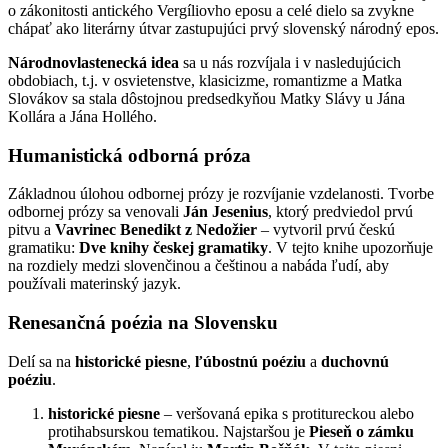
o zákonitosti antického Vergíliovho eposu a celé dielo sa zvykne
chápať ako literárny útvar zastupujúci prvý slovenský národný epos.
Národnovlastenecká idea
sa u nás rozvíjala i v nasledujúcich
obdobiach, t.j. v osvietenstve, klasicizme, romantizme a Matka
Slovákov sa stala dôstojnou predsedkyňou Matky Slávy u Jána
Kollára a Jána Hollého.
Humanistická odborná próza
Základnou úlohou odbornej prózy je rozvíjanie vzdelanosti. Tvorbe
odbornej prózy sa venovali
Ján Jesenius
, ktorý predviedol prvú
pitvu a
Vavrinec Benedikt z Nedožier
– vytvoril prvú českú
gramatiku:
Dve knihy českej gramatiky
. V tejto knihe upozorňuje
na rozdiely medzi slovenčinou a češtinou a nabáda ľudí, aby
používali materinský jazyk.
Renesančná poézia na Slovensku
Delí sa na
historické piesne
,
ľúbostnú poéziu
a
duchovnú
poéziu
.
historické piesne
– veršovaná epika s protitureckou alebo
protihabsurskou tematikou. Najstaršou je
Pieseň o zámku