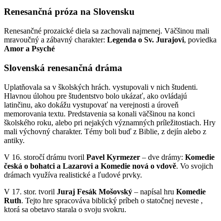
Renesančná próza na Slovensku
Renesančné prozaické diela sa zachovali najmenej. Väčšinou mali
mravoučný a zábavný charakter:
Legenda o Sv. Jurajovi
, poviedka
Amor a Psyché
Slovenská renesančná dráma
Uplatňovala sa v školských hrách. vystupovali v nich študenti.
Hlavnou úlohou pre študentstvo bolo ukázať, ako ovládajú
latinčinu, ako dokážu vystupovať na verejnosti a úroveň
memorovania textu. Predstavenia sa konali väčšinou na konci
školského roku, alebo pri nejakých významných príležitostiach. Hry
mali výchovný charakter. Témy boli buď z Biblie, z dejín alebo z
antiky.
V 16. storočí drámu tvoril
Pavel Kyrmezer
– dve drámy:
Komedie
česká o bohatci a Lazarovi a Komedie nová o vdově
. Vo svojich
drámach využíva realistické a ľudové prvky.
V 17. stor. tvoril
Juraj Fesák Mošovský
– napísal hru
Komedie
Ruth
. Tejto hre spracováva biblický príbeh o statočnej neveste ,
ktorá sa obetavo starala o svoju svokru.