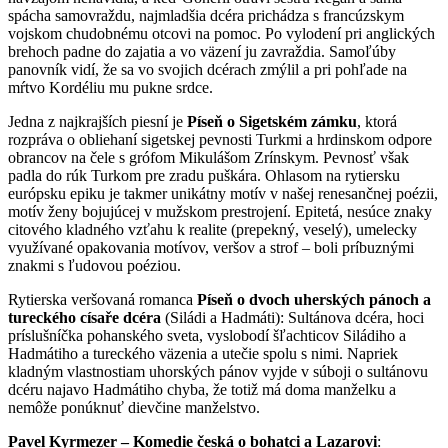
spácha samovraždu, najmladšia dcéra prichádza s francúzskym
vojskom chudobnému otcovi na pomoc. Po vylodení pri anglických
brehoch padne do zajatia a vo väzení ju zavraždia. Samoľúby
panovník vidí, že sa vo svojich dcérach zmýlil a pri pohľade na
mŕtvo Kordéliu mu pukne srdce.
Jedna z najkrajších piesní je
Píseň o Sigetském zámku
, ktorá
rozpráva o obliehaní sigetskej pevnosti Turkmi a hrdinskom odpore
obrancov na čele s grófom Mikulášom Zrínskym. Pevnosť však
padla do rúk Turkom pre zradu puškára. Ohlasom na rytiersku
európsku epiku je takmer unikátny motív v našej renesančnej poézii,
motív ženy bojujúcej v mužskom prestrojení. Epitetá, nesúce znaky
citového kladného vzťahu k realite (prepekný, veselý), umelecky
využívané opakovania motívov, veršov a strof – boli príbuznými
znakmi s ľudovou poéziou.
Rytierska veršovaná romanca
Píseň o dvoch uherských pánoch a
tureckého císaře dcéra
(Siládi a Hadmáti): Sultánova dcéra, hoci
príslušníčka pohanského sveta, vyslobodí šľachticov Siládiho a
Hadmátiho a tureckého väzenia a utečie spolu s nimi. Napriek
kladným vlastnostiam uhorských pánov vyjde v súboji o sultánovu
dcéru najavo Hadmátiho chyba, že totiž má doma manželku a
nemôže ponúknuť dievčine manželstvo.
Pavel Kyrmezer – Komedie česká o bohatci a Lazarovi
: