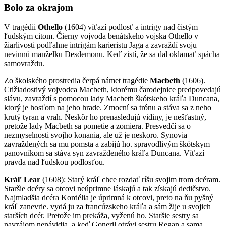
Bolo za okrajom
V tragédii
Othello
(1604) víťazí podlosť a intrigy nad čistým
ľudským citom. Čierny vojvoda benátskeho vojska Othello v
žiarlivosti podľahne intrigám karieristu Jaga a zavraždí svoju
nevinnú manželku Desdemonu. Keď zistí, že sa dal oklamať spácha
samovraždu.
Zo školského prostredia čerpá námet tragédie
Macbeth
(1606).
Ctižiadostivý vojvodca Macbeth, ktorému čarodejnice predpovedajú
slávu, zavraždí s pomocou lady Macbeth škótskeho kráľa Duncana,
ktorý je hosťom na jeho hrade. Zmocní sa trónu a stáva sa z neho
krutý tyran a vrah. Neskôr ho prenasledujú vidiny, je nešťastný,
pretože lady Macbeth sa pometie a zomiera. Presvedčí sa o
nezmyselnosti svojho konania, ale už je neskoro. Synovia
zavraždených sa mu pomsta a zabijú ho. spravodlivým škótskym
panovníkom sa stáva syn zavraždeného kráľa Duncana. Víťazí
pravda nad ľudskou podlosťou.
Kráľ Lear
(1608): Starý kráľ chce rozdať ríšu svojim trom dcéram.
Staršie dcéry sa otcovi neúprimne láskajú a tak získajú dedičstvo.
Najmladšia dcéra Kordélia je úprimná k otcovi, preto na ňu pyšný
kráľ zanevrie. vydá ju za francúzskeho kráľa a sám žije u svojich
starších dcér. Pretože im prekáža, vyženú ho. Staršie sestry sa
navzájom nenávidia, a keď Goneril otrávi sestru Regan a sama