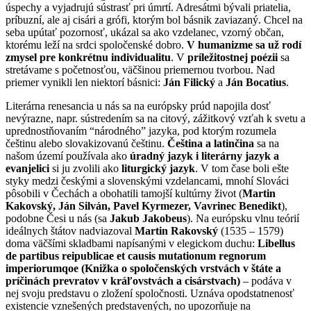
úspechy a vyjadrujú sústrasť pri úmrtí. Adresátmi bývali priatelia,
príbuzní, ale aj cisári a grófi, ktorým bol básnik zaviazaný. Chcel na
seba upútať pozornosť, ukázal sa ako vzdelanec, vzorný občan,
ktorému leží na srdci spoločenské dobro.
V humanizme sa už rodí
zmysel pre konkrétnu individualitu
. V
príležitostnej poézii
sa
stretávame s početnosťou, väčšinou priemernou tvorbou. Nad
priemer vynikli len niektorí básnici:
Ján Filický
a
Ján Bocatius
.
Literárna renesancia u nás sa na európsky prúd napojila dosť
nevýrazne, napr. sústredením sa na citový, zážitkový vzťah k svetu a
uprednostňovaním “národného” jazyka, pod ktorým rozumela
češtinu alebo slovakizovanú češtinu.
Čeština a latinčina
sa na
našom území používala ako
úradný jazyk i literárny jazyk a
evanjelici
si ju zvolili ako
liturgický jazyk
. V tom čase boli ešte
styky medzi českými a slovenskými vzdelancami, mnohí Slováci
pôsobili v Čechách a obohatili tamojší kultúrny život (
Martin
Kakovský, Ján Silván, Pavel Kyrmezer, Vavrinec Benedikt
),
podobne Česi u nás (sa
Jakub Jakobeus
). Na európsku vlnu teórií
ideálnych štátov nadviazoval
Martin Rakovský
(1535 – 1579)
doma väčšími skladbami napísanými v elegickom duchu:
Libellus
de partibus reipublicae et causis mutationum regnorum
imperiorumqoe (Knižka o spoločenských vrstvách v štáte a
príčinách prevratov v kráľovstvách a cisárstvach)
– podáva v
nej svoju predstavu o zložení spoločnosti. Uznáva opodstatnenosť
existencie vznešených predstavených, no upozorňuje na